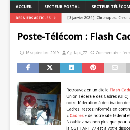
ACCUEIL
SECTEUR POSTAL
SECTEUR TÉLÉCOM
[ 3 janvier 2024 ]
Chronopost: Chrono
DERNIERS ARTICLES
[ 23 novembre 2023 ]
CGT LBP Deuxiè
Poste-Télécom : Flash Ca
[ 20 novembre 2023 ]
ACTUALITÉ
[ 15 novembre 2023 ]
Postières – Pos
16 septembre 2019
Cgt-fapt_77
Commentaires fer
[ 3 avril 2026 ]
la mutuelle à la poste
[ 3 avril 2026 ]
Mutuelle : encore des 
POSTAL
[ 19 septembre 2025 ]
La Poste -Pro
Retrouvez en un clic le
Flash Cad
SECTEUR POSTAL
Union Fédérale des Cadres (UFC) 
notre fédération à destination des
[ 16 septembre 2025 ]
La Poste – Acti
Cadres, restez informés en continu
POSTAL
«
Cadres
» de notre site fédéral 
N’oubliez pas non plus que pour t
[ 11 septembre 2025 ]
Chronopost –
la CGT FAPT 77 est à votre dispos