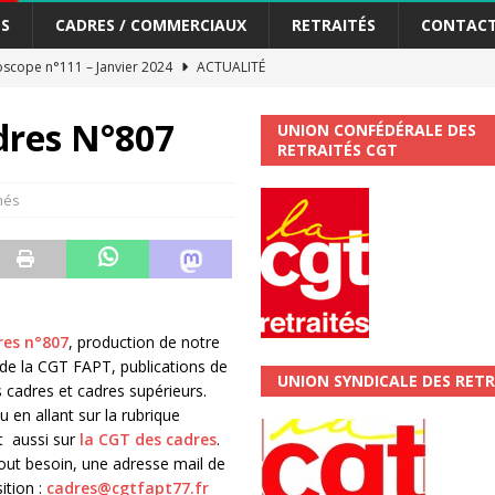
S
CADRES / COMMERCIAUX
RETRAITÉS
CONTAC
scope n°111 – Janvier 2024
ACTUALITÉ
me syndicat de la Banque Postale
ACTUALITÉ
dres N°807
UNION CONFÉDÉRALE DES
RETRAITÉS CGT
tiers Gardons la main sur nos congés !
ACTUALITÉ
més
 La CGT vous informe
SECTEUR POSTAL
changements et…. des augmentations pour les salariéS !!!
SECTEUR
jet de développement de la Direction Commerciale DDCE/Télévente :
res n°807
, production de notre
de la CGT FAPT, publications de
UNION SYNDICALE DES RETR
 cadres et cadres supérieurs.
vités Sociales et Culturelles : Un droit, pas un cadeau !
SECTEUR
 en allant sur la rubrique
et aussi sur
la CGT des cadres
.
out besoin, une adresse mail de
 ChronoScope n°126
AUTRES TRACTS
ition :
cadres@cgtfapt77.fr