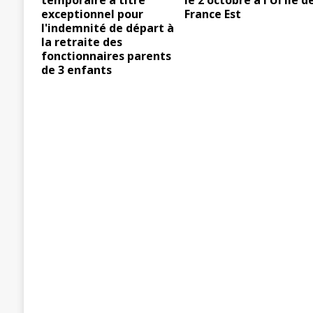
temporaire à titre
le 2 octobre à l'UI Ile d
exceptionnel pour
France Est
l'indemnité de départ à
la retraite des
fonctionnaires parents
de 3 enfants