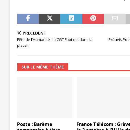
[ 27 avril 2024 ]
1er MAI 2024
ACTU
PRÉCÉDENT
Fête de l'Humanité : la CGT Fapt est dans la
Préavis Pos
place !
SUR LE MÊME THÈME
Poste : Barème
France Télécom : Grèv