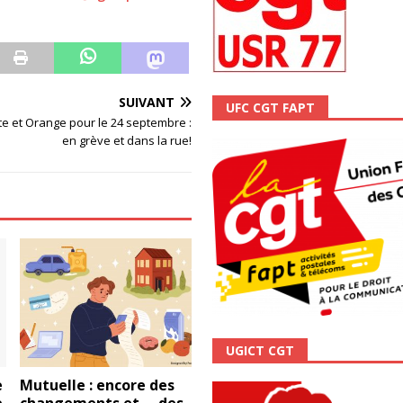
ALITÉ
SUIVANT
UFC CGT FAPT
te et Orange pour le 24 septembre :
en grève et dans la rue!
UGICT CGT
e
Mutuelle : encore des