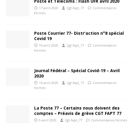
Poste et Télécoms : Flash UFR avril 2020
17 avril 2020
Cgt-fapt_77
Commentaires
fermés
Poste Courrier 77- Distr'action n°8 spécial
Covid 19
16 avril 2020
Cgt-fapt_77
Commentaires
fermés
Journal Fédéral – Spécial Covid-19 – Avril
2020
16 avril 2020
Cgt-fapt_77
Commentaires
fermés
La Poste 77 – Certains nous doivent des
comptes – Préavis de grève CGT FAPT 77
9 avril 2020
Cgt-fapt_77
Commentaires fermés