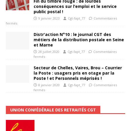
Fin du timbre rouge : de lourdes
conséquences sur l’emploi et le service
public postal !
9 janvier 2023
Cgt-fapt_77
Commentaires
fermés
Distr'action N°10 : le journal CGT des
métiers de la distribution postale en Seine
et Marne
28 juillet 2020
Cgt-fapt_77
Commentaires
fermés
Secteur de Chelles, Vaires, Brou – Courrier
la Poste : usagers pris en otage par la
Poste ! et Personnels méprisés !
8 janvier 2020
Cgt-fapt_77
Commentaires
fermés
UNION CONFÉDÉRALE DES RETRAITÉS CGT