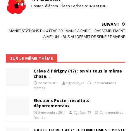
Poste/Télécom : Flash Cadres n°829 et 830
SUIVANT
MANIFESTATIONS DU 4 FEVRIER : MANIF A PARIS – RASSEMBLEMENT
A MELUN – BUS AU DEPART DE SEINE ET MARNE
SUR LE MÊME THÈME
Grève à Périgny (17) : on vit tous la même
chose…
22 mars 2010
Cgt-fapt_77
Commentaires
fermés
Elections Poste : résultats
départementaux
8 novembre 2011
Cgt-fapt_77
Commentaires
fermés
HAUTE LOIRE ( 43 ) : LE COMPLEMENT POSTE