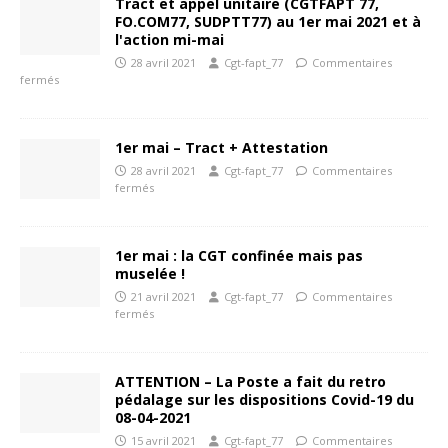
Tract et appel unitaire (CGTFAPT 77,
FO.COM77, SUDPTT77) au 1er mai 2021 et à
l'action mi-mai
28 avril 2021
Cgt-fapt_77
Commentaires
fermés
1er mai – Tract + Attestation
28 avril 2021
Cgt-fapt_77
Commentaires
fermés
1er mai : la CGT confinée mais pas
muselée !
21 avril 2021
Cgt-fapt_77
Commentaires
fermés
ATTENTION – La Poste a fait du retro
pédalage sur les dispositions Covid-19 du
08-04-2021
15 avril 2021
Cgt-fapt_77
Commentaires