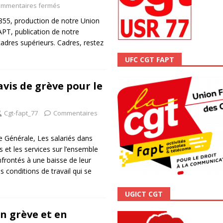
mmentaires fermés
ALITÉ
°855, production de notre Union
PT, publication de notre
cadres supérieurs. Cadres, restez
UFC CGT FAPT
vis de grève pour le
Cgt-fapt_77
Commentaires
 Générale, Les salariés dans
s et les services sur l’ensemble
nfrontés à une baisse de leur
s conditions de travail qui se
UGICT CGT
En grève et en