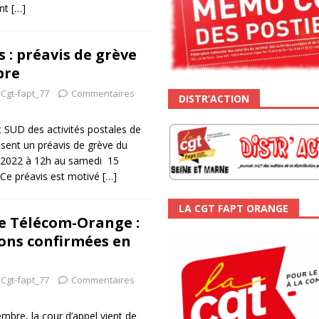
ant
[…]
 : préavis de grève
bre
Cgt-fapt_77
Commentaires
DISTR’ACTION
 SUD des activités postales de
sent un préavis de grève du
 2022 à 12h au samedi 15
 Ce préavis est motivé
[…]
LA CGT FAPT ORANGE
e Télécom-Orange :
ns confirmées en
Cgt-fapt_77
Commentaires
mbre, la cour d’appel vient de