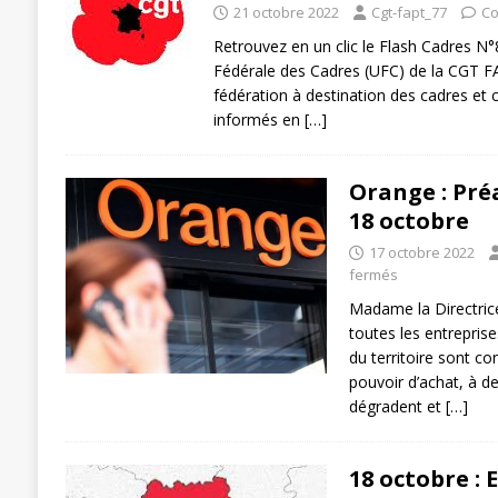
21 octobre 2022
Cgt-fapt_77
Co
[ 27 avril 2024 ]
1er MAI 2024
ACTU
Retrouvez en un clic le Flash Cadres N
Fédérale des Cadres (UFC) de la CGT FA
fédération à destination des cadres et 
informés en
[…]
Orange : Préa
18 octobre
17 octobre 2022
fermés
Madame la Directrice
toutes les entreprise
du territoire sont co
pouvoir d’achat, à de
dégradent et
[…]
18 octobre : 