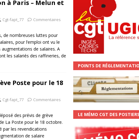
n à Paris – Melun et
Cgt-fapt_77
Commentaires
, de nombreuses luttes pour
laires, pour l’emploi ont vu le
es augmentations de salaires. A
ont les salariés des raffineries, de
POINTS DE RÉGLEMENTATI
ève Poste pour le 18
Cgt-fapt_77
Commentaires
LE MÉMO CGT DES POSTIER
déposé des prévis de grève
 de La Poste pour le 18 octobre.
é par les revendications
ugmentation de salaire