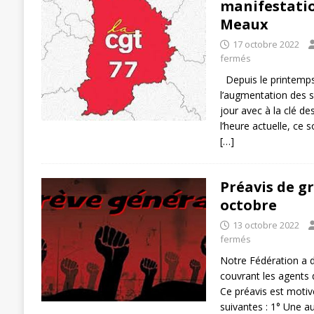
manifestatio
Meaux
17 octobre 2022
fermés
Depuis le printemps
l’augmentation des sa
jour avec à la clé d
l’heure actuelle, ce s
[…]
Préavis de gr
octobre
13 octobre 2022
fermés
Notre Fédération a 
couvrant les agents
Ce préavis est motiv
suivantes : 1° Une a