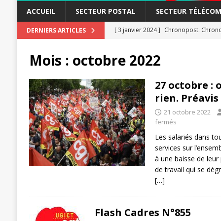
ACCUEIL
SECTEUR POSTAL
SECTEUR TÉLÉCOM
[ 3 janvier 2024 ]
Chronopost: Chrono
DERNIERS ARTICLES
[ 23 novembre 2023 ]
CGT LBP Deuxiè
Mois :
octobre 2022
[ 20 novembre 2023 ]
ACTUALITÉ
[ 15 novembre 2023 ]
Postières – Pos
27 octobre : 
rien. Préavi
[ 3 avril 2026 ]
la mutuelle à la poste
21 octobre 2022
[ 3 avril 2026 ]
Mutuelle : encore des 
fermés
POSTAL
Les salariés dans tou
[ 19 septembre 2025 ]
services sur l’ensemb
La Poste -Pro
à une baisse de leur
SECTEUR POSTAL
de travail qui se dé
[…]
[ 16 septembre 2025 ]
La Poste – Acti
POSTAL
Flash Cadres N°855
[ 11 septembre 2025 ]
Chronopost –