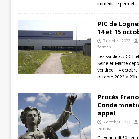
immédiate permett
PIC de Lognes
14 et 15 octo
7 octobre 2022
fermés
Les syndicats CGT et
Seine et Marne dépo
vendredi 14 octobre
octobre 2022 à 20h.
Procès Franc
Condamnatio
appel
3 octobre 2022
fermés
Ce vendredi 30 septe