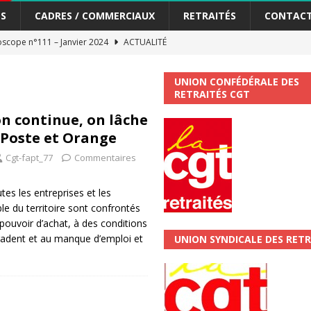
S
CADRES / COMMERCIAUX
RETRAITÉS
CONTAC
scope n°111 – Janvier 2024
ACTUALITÉ
me syndicat de la Banque Postale
ACTUALITÉ
UNION CONFÉDÉRALE DES
RETRAITÉS CGT
tiers Gardons la main sur nos congés !
ACTUALITÉ
on continue, on lâche
s Poste et Orange
 La CGT vous informe
SECTEUR POSTAL
Cgt-fapt_77
Commentaires
changements et…. des augmentations pour les salariéS !!!
SECTEUR
tes les entreprises et les
le du territoire sont confrontés
jet de développement de la Direction Commerciale DDCE/Télévente :
 pouvoir d’achat, à des conditions
gradent et au manque d’emploi et
UNION SYNDICALE DES RETR
vités Sociales et Culturelles : Un droit, pas un cadeau !
SECTEUR
 ChronoScope n°126
AUTRES TRACTS