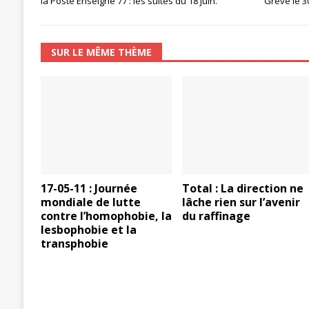
la Poste Enseigne 77 : les suites du 18 juin.
Grève le 3
[ 27 avril 2024 ]
1er MAI 2024
ACTU
SUR LE MÊME THÈME
17-05-11 : Journée
Total : La direction ne
mondiale de lutte
lâche rien sur l’avenir
contre l’homophobie, la
du raffinage
lesbophobie et la
transphobie