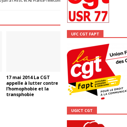
0 juin à l'AVSC et AE France-Télécom
ALITÉ
UFC CGT FAPT
17 mai 2014 La CGT
appelle à lutter contre
l’homophobie et la
transphobie
UGICT CGT