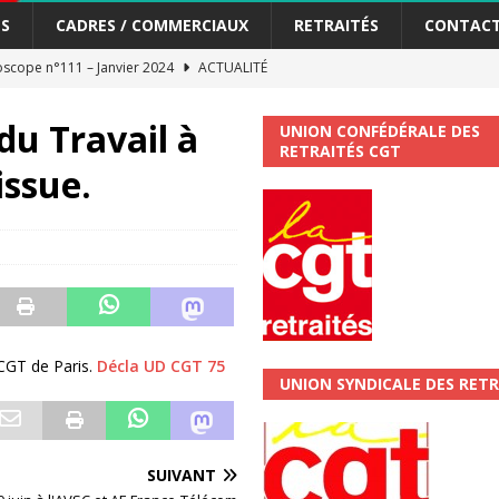
S
CADRES / COMMERCIAUX
RETRAITÉS
CONTAC
scope n°111 – Janvier 2024
ACTUALITÉ
me syndicat de la Banque Postale
ACTUALITÉ
du Travail à
UNION CONFÉDÉRALE DES
RETRAITÉS CGT
issue.
tiers Gardons la main sur nos congés !
ACTUALITÉ
 La CGT vous informe
SECTEUR POSTAL
changements et…. des augmentations pour les salariéS !!!
SECTEUR
jet de développement de la Direction Commerciale DDCE/Télévente :
 CGT de Paris.
Décla UD CGT 75
UNION SYNDICALE DES RETR
vités Sociales et Culturelles : Un droit, pas un cadeau !
SECTEUR
SUIVANT
 ChronoScope n°126
AUTRES TRACTS