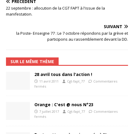
PRÉCÉDENT
22 septembre : allocution de la CGT FAPT à l'issue de la
manifestation.
SUIVANT
la Poste- Enseigne 77 : Le 7 octobre répondons par la grève et
participons au rassemblement devant la DD.
SUR LE MÊME THÈME
28 avril tous dans l'action !
11 avril 2011
Cgt-fapt_77
Commentaires
fermés
Orange : C'est @ nous N°23
7 juillet 2017
Cgt-fapt_77
Commentaires
fermés