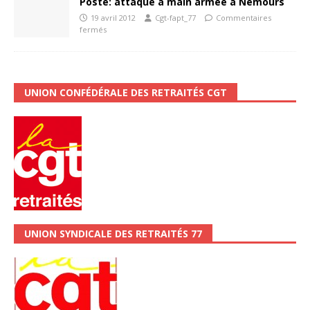
Poste: attaque à main armée à Nemours
19 avril 2012
Cgt-fapt_77
Commentaires
fermés
UNION CONFÉDÉRALE DES RETRAITÉS CGT
UNION SYNDICALE DES RETRAITÉS 77