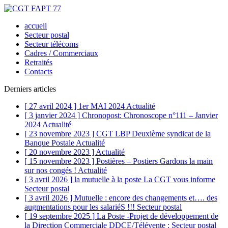
accueil
Secteur postal
Secteur télécoms
Cadres / Commerciaux
Retraités
Contacts
Derniers articles
[ 27 avril 2024 ]
1er MAI 2024
Actualité
[ 3 janvier 2024 ]
Chronopost: Chronoscope n°111 – Janvier
2024
Actualité
[ 23 novembre 2023 ]
CGT LBP Deuxième syndicat de la
Banque Postale
Actualité
[ 20 novembre 2023 ]
Actualité
[ 15 novembre 2023 ]
Postières – Postiers Gardons la main
sur nos congés !
Actualité
[ 3 avril 2026 ]
la mutuelle à la poste La CGT vous informe
Secteur postal
[ 3 avril 2026 ]
Mutuelle : encore des changements et…. des
augmentations pour les salariéS !!!
Secteur postal
[ 19 septembre 2025 ]
La Poste -Projet de développement de
la Direction Commerciale DDCE/Télévente :
Secteur postal