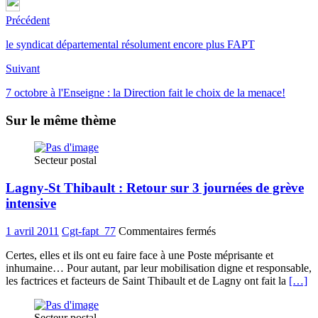
Précédent
le syndicat départemental résolument encore plus FAPT
Suivant
7 octobre à l'Enseigne : la Direction fait le choix de la menace!
Sur le même thème
Secteur postal
Lagny-St Thibault : Retour sur 3 journées de grève
intensive
sur
1 avril 2011
Cgt-fapt_77
Commentaires fermés
Lagny-
Certes, elles et ils ont eu faire face à une Poste méprisante et
St
inhumaine… Pour autant, par leur mobilisation digne et responsable,
Thibault
les factrices et facteurs de Saint Thibault et de Lagny ont fait la
[…]
:
Retour
sur
Secteur postal