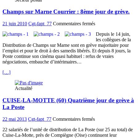
3
journées
Champs sur Marne Courrier : 8ème jour de grève.
de
grève
intensive
sur
21 juin 2010
Cgt-fapt_77
Commentaires fermés
Champs
Depuis le 14 juin,
sur
les collègues de la
Marne
Distribution de Champs sur Marne sont en grève majoritaire pour
Courrier
l’emploi et pour le droit à des samedis libérés. Et depuis 8 jours, la
:
Poste continue son cinéma quasi habituel : refus de vraies
8ème
négociations, embauche d’intérimaires…
jour
de
[…]
grève.
Actualité
CUISE-LA-MOTTE (60) Quatrième jour de grève à
La Poste
sur
22 mai 2013
Cgt-fapt_77
Commentaires fermés
CUISE-
22 salariés de l’unité de distribution de La Poste (sur 25 au total) de
LA-
Cuise-La-Motte, près de Compiègne (Oise) continuent leur
MOTTE