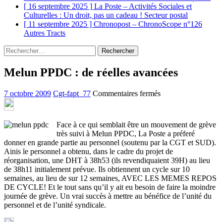
[ 16 septembre 2025 ]
La Poste – Activités Sociales et
Culturelles : Un droit, pas un cadeau !
Secteur postal
[ 11 septembre 2025 ]
Chronopost – ChronoScope n°126
Autres Tracts
Rechercher :
Melun PPDC : de réelles avancées
sur
7 octobre 2009
Cgt-fapt_77
Commentaires fermés
Melun
PPDC
:
Face à ce qui semblait être un mouvement de grève
de
très suivi à Melun PPDC, La Poste a préferé
réelles
donner en grande partie au personnel (soutenu par la CGT et SUD).
avancées
Ainis le personnel a obtenu, dans le cadre du projet de
réorganisation, une DHT à 38h53 (ils revendiquaient 39H) au lieu
de 38h11 initialement prévue. Ils obtiennent un cycle sur 10
semaines, au lieu de sur 12 semaines, AVEC LES MEMES REPOS
DE CYCLE! Et le tout sans qu’il y ait eu besoin de faire la moindre
journée de grève. Un vrai succès à mettre au bénéfice de l’unité du
personnel et de l’unité syndicale.