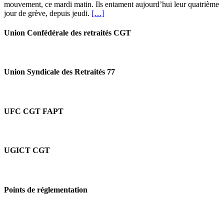
mouvement, ce mardi matin. Ils entament aujourd’hui leur quatrième
(60)
jour de grève, depuis jeudi.
[…]
Quatrième
jour
de
Union Confédérale des retraités CGT
grève
à
La
Poste
Union Syndicale des Retraités 77
UFC CGT FAPT
UGICT CGT
Points de réglementation