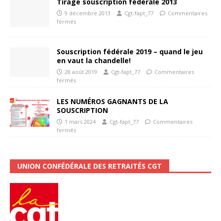
Tirage souscription fédérale 2013
9 décembre 2013
Cgt-fapt_77
Commentaires
fermés
Souscription fédérale 2019 – quand le jeu
en vaut la chandelle!
28 août 2019
Cgt-fapt_77
Commentaires
fermés
LES NUMÉROS GAGNANTS DE LA
SOUSCRIPTION
1 mars 2024
Cgt-fapt_77
Commentaires
fermés
UNION CONFÉDÉRALE DES RETRAITÉS CGT