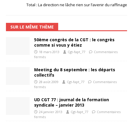
Total : La direction ne lâche rien sur l’avenir du raffinage
SUR LE MÊME THÈME
50ème congrès de la CGT : le congrès
comme si vous y étiez
18 mars 2013
Cgt-fapt_77
Commentaires
fermés
Meeting du 8 septembre : les départs
collectifs
28 août 2009
Cgt-fapt_77
Commentaires
fermés
UD CGT 77 : journal de la formation
syndicale – janvier 2013
24 janvier 2013
Cgt-fapt_77
Commentaires
fermés