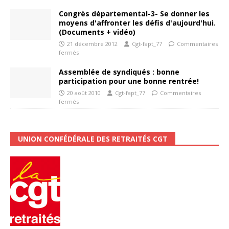
Congrès départemental-3- Se donner les
moyens d'affronter les défis d'aujourd'hui.
(Documents + vidéo)
21 décembre 2012
Cgt-fapt_77
Commentaires
fermés
Assemblée de syndiqués : bonne
participation pour une bonne rentrée!
20 août 2010
Cgt-fapt_77
Commentaires
fermés
UNION CONFÉDÉRALE DES RETRAITÉS CGT