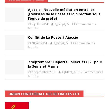
Ajaccio : Nouvelle médiation entre les
grévistes de la Poste et la direction sous
l’égide du préfet
7 juillet 2014
Cgt-fapt_77
Commentaires
fermés
Conflit de La Poste à Ajaccio
18 juin 2014
Cgt-fapt_77
Commentaires
fermés
7 septembre : Départs Collectifs CGT pour
la Seine et Marne.
1 septembre 2010
Cgt-fapt_77
Commentaires
fermés
UNION CONFÉDÉRALE DES RETRAITÉS CGT