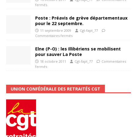
fermés
Poste : Préavis de grève départementaux
pour le 22 septembre.
11 septembre 2009
Cgt-fapt_77
Commentaires fermés
Elne (P-O) : les Illibériens se mobilisent
pour sauver La Poste
18 octobre 2011
Cgt-fapt_77
Commentaires
fermés
UNION CONFÉDÉRALE DES RETRAITÉS CGT