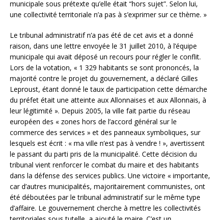
municipale sous prétexte qu’elle était “hors sujet”. Selon lui,
une collectivité territoriale n’a pas à s’exprimer sur ce thème. »
Le tribunal administratif n’a pas été de cet avis et a donné
raison, dans une lettre envoyée le 31 juillet 2010, à l’équipe
municipale qui avait déposé un recours pour régler le conflit.
Lors de la votation, « 1 329 habitants se sont prononcés, la
majorité contre le projet du gouvernement, a déclaré Gilles
Leproust, étant donné le taux de participation cette démarche
du préfet était une atteinte aux Allonnaises et aux Allonnais, à
leur légitimité ». Depuis 2005, la ville fait partie du réseau
européen des « zones hors de l’accord général sur le
commerce des services » et des panneaux symboliques, sur
lesquels est écrit : « ma ville n’est pas à vendre ! », avertissent
le passant du parti pris de la municipalité. Cette décision du
tribunal vient renforcer le combat du maire et des habitants
dans la défense des services publics. Une victoire « importante,
car d’autres municipalités, majoritairement communistes, ont
été déboutées par le tribunal administratif sur le même type
d’affaire. Le gouvernement cherche à mettre les collectivités
territoriales sous tutelle, a ajouté le maire. C’est un