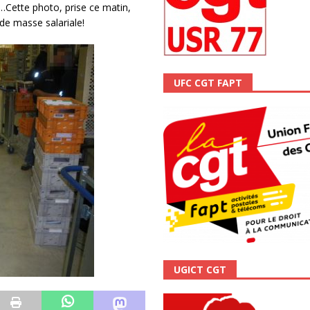
n…Cette photo, prise ce matin,
ALITÉ
de masse salariale!
UFC CGT FAPT
UGICT CGT