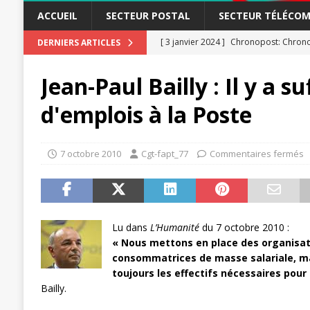
ACCUEIL
SECTEUR POSTAL
SECTEUR TÉLÉCOM
[ 3 janvier 2024 ]
Chronopost: Chrono
DERNIERS ARTICLES
[ 23 novembre 2023 ]
CGT LBP Deuxiè
Jean-Paul Bailly : Il y a 
[ 20 novembre 2023 ]
ACTUALITÉ
d'emplois à la Poste
[ 15 novembre 2023 ]
Postières – Pos
[ 3 avril 2026 ]
la mutuelle à la poste
7 octobre 2010
Cgt-fapt_77
Commentaires fermés
[ 3 avril 2026 ]
Mutuelle : encore des 
POSTAL
[ 19 septembre 2025 ]
La Poste -Pro
Lu dans
L’Humanité
du 7 octobre 2010 :
SECTEUR POSTAL
« Nous mettons en place des organisat
[ 16 septembre 2025 ]
La Poste – Acti
consommatrices de masse salariale, mais
toujours les effectifs nécessaires pour 
POSTAL
Bailly.
[ 11 septembre 2025 ]
Chronopost –