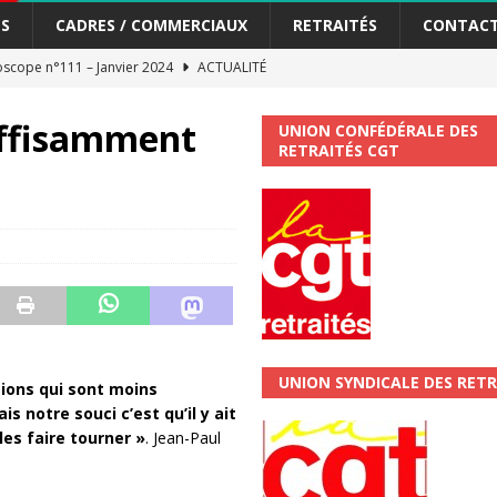
S
CADRES / COMMERCIAUX
RETRAITÉS
CONTAC
scope n°111 – Janvier 2024
ACTUALITÉ
me syndicat de la Banque Postale
ACTUALITÉ
suffisamment
UNION CONFÉDÉRALE DES
RETRAITÉS CGT
tiers Gardons la main sur nos congés !
ACTUALITÉ
 La CGT vous informe
SECTEUR POSTAL
changements et…. des augmentations pour les salariéS !!!
SECTEUR
jet de développement de la Direction Commerciale DDCE/Télévente :
UNION SYNDICALE DES RETR
ions qui sont moins
vités Sociales et Culturelles : Un droit, pas un cadeau !
SECTEUR
 notre souci c’est qu’il y ait
les faire tourner »
. Jean-Paul
 ChronoScope n°126
AUTRES TRACTS