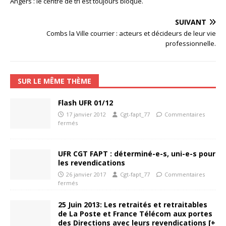
Angers : le centre de tri est toujours bloqué.
SUIVANT
Combs la Ville courrier : acteurs et décideurs de leur vie
professionnelle.
SUR LE MÊME THÈME
Flash UFR 01/12
17 janvier 2012
Cgt-fapt_77
Commentaires
fermés
UFR CGT FAPT : déterminé-e-s, uni-e-s pour
les revendications
26 janvier 2017
Cgt-fapt_77
Commentaires
fermés
25 Juin 2013: Les retraités et retraitables
de La Poste et France Télécom aux portes
des Directions avec leurs revendications [+