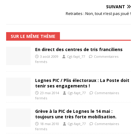
SUIVANT
Retraites : Non, tout n’est pas joué !
SUR LE MÊME THÈME
En direct des centres de tris franciliens
3 août 2009
Cgt-fapt_77
Commentaires
fermés
Lognes PIC / Plis électoraux : La Poste doit
tenir ses engagements !
23 mai 2014
Cgt-fapt_77
Commentaires
fermés
Grève à la PIC de Lognes le 14 mai :
toujours une très forte mobilisation.
18 mai 2010
Cgt-fapt_77
Commentaires
fermés