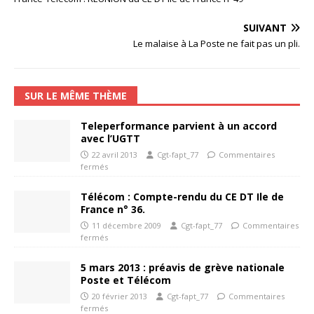
SUIVANT
Le malaise à La Poste ne fait pas un pli.
SUR LE MÊME THÈME
Teleperformance parvient à un accord
avec l’UGTT
22 avril 2013
Cgt-fapt_77
Commentaires
fermés
Télécom : Compte-rendu du CE DT Ile de
France n° 36.
11 décembre 2009
Cgt-fapt_77
Commentaires
fermés
5 mars 2013 : préavis de grève nationale
Poste et Télécom
20 février 2013
Cgt-fapt_77
Commentaires
fermés