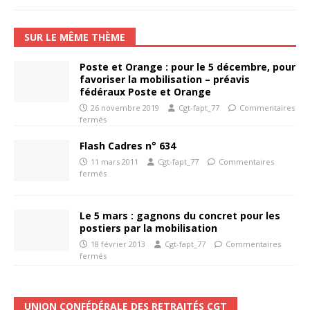
SUR LE MÊME THÈME
Poste et Orange : pour le 5 décembre, pour
favoriser la mobilisation – préavis
fédéraux Poste et Orange
26 novembre 2019
Cgt-fapt_77
Commentaires
fermés
Flash Cadres n° 634
11 mars 2011
Cgt-fapt_77
Commentaires
fermés
Le 5 mars : gagnons du concret pour les
postiers par la mobilisation
18 février 2013
Cgt-fapt_77
Commentaires
fermés
UNION CONFÉDÉRALE DES RETRAITÉS CGT