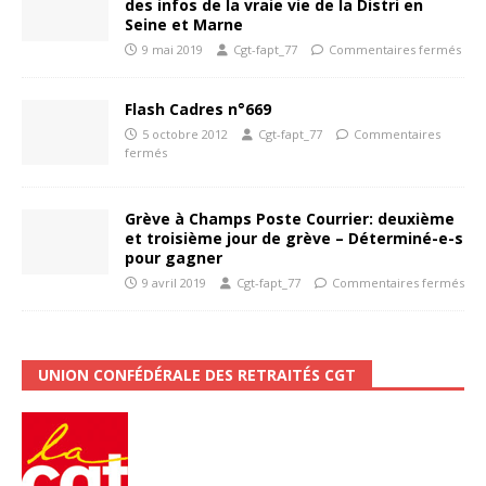
des infos de la vraie vie de la Distri en
Seine et Marne
9 mai 2019
Cgt-fapt_77
Commentaires fermés
Flash Cadres n°669
5 octobre 2012
Cgt-fapt_77
Commentaires
fermés
Grève à Champs Poste Courrier: deuxième
et troisième jour de grève – Déterminé-e-s
pour gagner
9 avril 2019
Cgt-fapt_77
Commentaires fermés
UNION CONFÉDÉRALE DES RETRAITÉS CGT