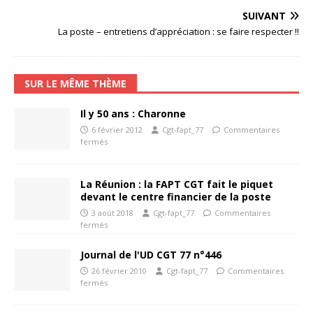
SUIVANT
La poste – entretiens d’appréciation : se faire respecter !!
SUR LE MÊME THÈME
Il y 50 ans : Charonne
6 février 2012
Cgt-fapt_77
Commentaires
fermés
La Réunion : la FAPT CGT fait le piquet
devant le centre financier de la poste
3 août 2018
Cgt-fapt_77
Commentaires
fermés
Journal de l'UD CGT 77 n°446
26 février 2010
Cgt-fapt_77
Commentaires
fermés