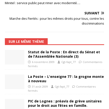
Minitel : service public peut rimer avec modernité….
SUIVANT
Marche des Fiertés : pour les mêmes droits pour tous, contre les
discriminations
SUR LE MÊME THÈME
Statut de la Poste : En direct du Sénat et
de l'Assemblée Nationale (3)
6 novembre 2009
Cgt-fapt_77
Commentaires
fermés
La Poste – L'enseigne 77 : la grogne monte
à nouveau
31 août 2009
Cgt-fapt_77
Commentaires
fermés
PIC de Lognes : préavis de grève unitaires
pour le droit aux fêtes en famille.