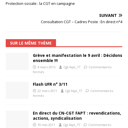
Protection sociale : la CGT en campagne
SUIVANT
Consultation CGT – Cadres Poste : En direct n°4
SUR LE MÊME THÈME
Grève et manifestation le 9 avril : Décidons
ensemble !!!
4 mars 2015
Cgt-fapt_77
Commentaires
fermés
Flash UFR n° 3/11
22 mars 2011
Cgt-fapt_77
Commentaires
fermés
En direct du CN-CGT FAPT : revendications,
actions, syndicalisation
19 mai 2011
Cgt-fapt_77
Commentaires