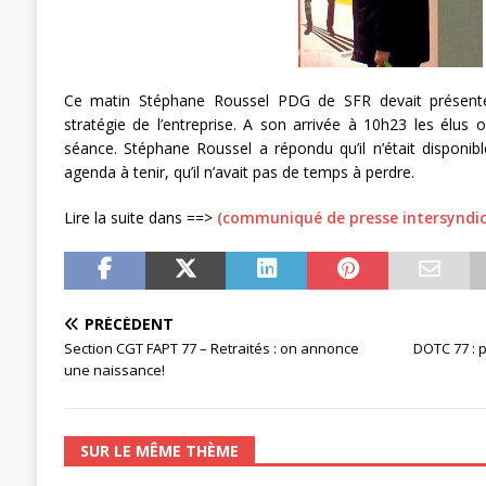
[ 3 janvier 2024 ]
Chronopost: Chrono
Ce matin Stéphane Roussel PDG de SFR devait présente
stratégie de l’entreprise. A son arrivée à 10h23 les élu
séance. Stéphane Roussel a répondu qu’il n’était disponibl
agenda à tenir, qu’il n’avait pas de temps à perdre.
Lire la suite dans ==>
(communiqué de presse intersyndic
PRÉCÉDENT
Section CGT FAPT 77 – Retraités : on annonce
DOTC 77 : p
une naissance!
SUR LE MÊME THÈME