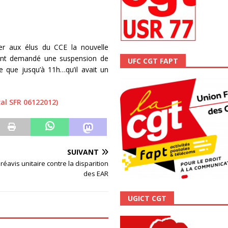
scope n°111 – Janvier 2024
ACTUALITÉ
r aux élus du CCE la nouvelle
s ont demandé une suspension de
UFC CGT FAPT
e que jusqu’à 11h…qu’il avait un
al SFR 06122012)
SUIVANT
réavis unitaire contre la disparition
des EAR
UGICT CGT