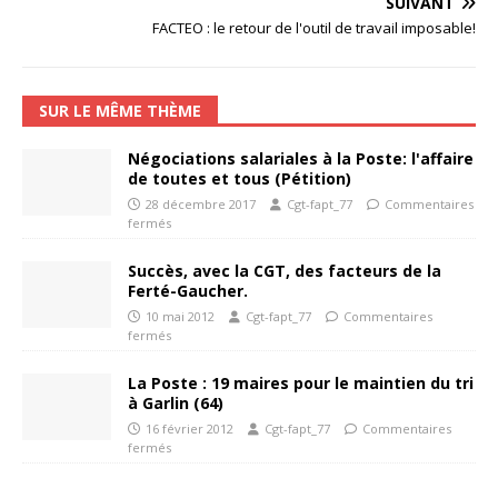
SUIVANT
FACTEO : le retour de l'outil de travail imposable!
SUR LE MÊME THÈME
Négociations salariales à la Poste: l'affaire
de toutes et tous (Pétition)
28 décembre 2017
Cgt-fapt_77
Commentaires
fermés
Succès, avec la CGT, des facteurs de la
Ferté-Gaucher.
10 mai 2012
Cgt-fapt_77
Commentaires
fermés
La Poste : 19 maires pour le maintien du tri
à Garlin (64)
16 février 2012
Cgt-fapt_77
Commentaires
fermés