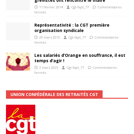
grévistes ont rencontré le maire
11 février 2014
Cgt-fapt_77
Commentaires
fermés
Représentativité : la CGT première
organisation syndicale
29 mars 2013
Cgt-fapt_77
Commentaires
fermés
Les salariés d’Orange en souffrance, il est
temps d’agir !
3 mars 2025
Cgt-fapt_77
Commentaires
fermés
UNION CONFÉDÉRALE DES RETRAITÉS CGT