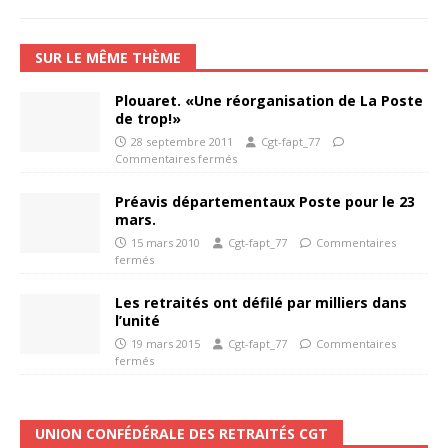
SUR LE MÊME THÈME
Plouaret. «Une réorganisation de La Poste
de trop!»
28 septembre 2011
Cgt-fapt_77
Commentaires fermés
Préavis départementaux Poste pour le 23
mars.
15 mars 2010
Cgt-fapt_77
Commentaires
fermés
Les retraités ont défilé par milliers dans
l’unité
19 mars 2015
Cgt-fapt_77
Commentaires
fermés
UNION CONFÉDÉRALE DES RETRAITÉS CGT