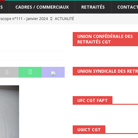
S
CADRES / COMMERCIAUX
RETRAITÉS
CONTAC
me syndicat de la Banque Postale
ACTUALITÉ
UNION CONFÉDÉRALE DES
tiers Gardons la main sur nos congés !
ACTUALITÉ
RETRAITÉS CGT
 La CGT vous informe
SECTEUR POSTAL
changements et…. des augmentations pour les salariéS !!!
SECTEUR
UNION SYNDICALE DES RETR
et de développement de la Direction Commerciale DDCE/Télévente :
UFC CGT FAPT
vités Sociales et Culturelles : Un droit, pas un cadeau !
SECTEUR
 ChronoScope n°126
AUTRES TRACTS
UGICT CGT
ALITÉ