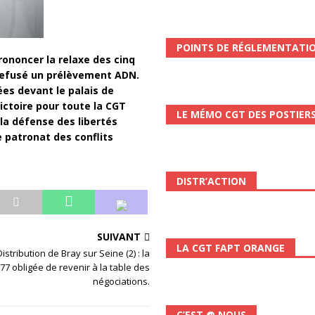
scope n°111 – Janvier 2024
ACTUALITÉ
POINTS DE RÉGLEMENTATI
rononcer la relaxe des cinq
 refusé un prélèvement ADN.
es devant le palais de
ictoire pour toute la CGT
LE MÉMO CGT DES POSTIER
la défense des libertés
e patronat des conflits
DISTR’ACTION
SUIVANT
LA CGT FAPT ORANGE
istribution de Bray sur Seine (2) : la
7 obligée de revenir à la table des
négociations.
C’EST @ NOUS