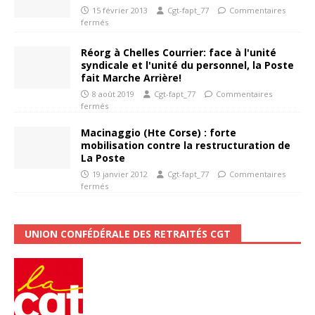
15 février 2013
Cgt-fapt_77
Commentaires
fermés
Réorg à Chelles Courrier: face à l'unité
syndicale et l'unité du personnel, la Poste
fait Marche Arrière!
8 août 2019
Cgt-fapt_77
Commentaires
fermés
Macinaggio (Hte Corse) : forte
mobilisation contre la restructuration de
La Poste
19 janvier 2012
Cgt-fapt_77
Commentaires
fermés
UNION CONFÉDÉRALE DES RETRAITÉS CGT