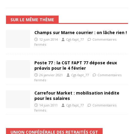
SUR LE MÊME THÈME
Champs sur Marne courrier : on lâche rien !
12 juin 2014
Cgt-fapt_77
Commentaires
fermés
Poste 77 : la CGT FAPT 77 dépose deux
préavis pour le 4 février
26 janvier 2021
Cgt-fapt_77
Commentaires
fermés
Carrefour Market : mobilisation inédite
pour les salaires
14 juin 2011
Cgt-fapt_77
Commentaires
fermés
UNION CONFÉDÉRALE DES RETRAITÉS CGT