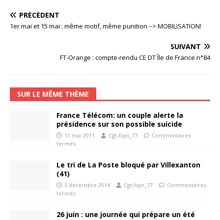
PRÉCÉDENT
1er mai et 15 mai : même motif, même punition –> MOBILISATION!
SUIVANT
FT-Orange : compte-rendu CE DT Île de France n°84
SUR LE MÊME THÈME
France Télécom: un couple alerte la
présidence sur son possible suicide
11 mai 2011
Cgt-fapt_77
Commentaires
fermés
Le tri de La Poste bloqué par Villexanton
(41)
5 décembre 2014
Cgt-fapt_77
Commentaires
fermés
26 juin : une journée qui prépare un été