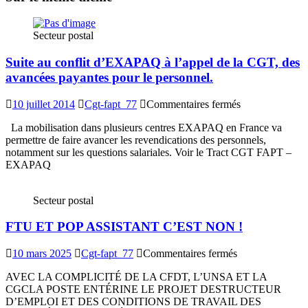
Secteur postal
Suite au conflit d’EXAPAQ à l’appel de la CGT, des
avancées payantes pour le personnel.
sur
10 juillet 2014
Cgt-fapt_77
Commentaires fermés
Suite
La mobilisation dans plusieurs centres EXAPAQ en France va
au
permettre de faire avancer les revendications des personnels,
conflit
notamment sur les questions salariales. Voir le Tract CGT FAPT –
d’EXAPAQ
EXAPAQ
à
l’appel
de
Secteur postal
la
CGT,
FTU ET POP ASSISTANT C’EST NON !
des
avancées
payantes
sur
10 mars 2025
Cgt-fapt_77
Commentaires fermés
pour
FTU
le
AVEC LA COMPLICITÉ DE LA CFDT, L’UNSA ET LA
ET
personnel.
CGCLA POSTE ENTÉRINE LE PROJET DESTRUCTEUR
POP
D’EMPLOI ET DES CONDITIONS DE TRAVAIL DES
ASSISTANT