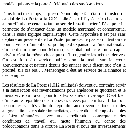
modèle qui ouvre la porte à l’eldorado des stock-options…
Dans le même temps, la presse économique fait état du transfert du
capital de La Poste à la CDC, piloté par l’Elysée. Or chacun sait
aujourd’hui que cette institution sert de bras financier à l’état pour lui
permettre de s’engager dans un modèle marchand et concurrentiel
dans la seule logique capitalistique. Cette hypothèse n’est pas sans
déplaire au président de La Poste qui ne cache pas son intention de
poursuivre et d’amplifier sa politique d’expansion à l’international…
On peut dire que pour Macron, « capital public » ou « capital
privé » c’est la même chose puisqu’il engendre les mêmes dérives.
On est loin du service public dont la main sur le cœur,
gouvernement et patrons depuis des années nous disent que c’est la
priorité! bla bla bla…. Mensonges d’état au service de la finance et
des banques.
Les résultats de La Poste (1,012 milliards) doivent au contraire servir
à la satisfaction des revendications pour améliorer le quotidien et le
mieux-vivre au travail pour tous les salariés du Groupe. C’est bien
d’une autre répartition des richesses créées par leur travail dont ont
besoin les salariés afin de répondre aux revendications par des
augmentations de salaire immédiates, des créations d’emplois stables
et bien rémunérés, avec une amélioration conséquente des
conditions de travail qui mette l’humain au centre des
préoccupations dans le groupe La Poste et pour des investissements