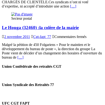
CHARGÉS DE CLIENTÈLE.Ces syndicats n’ont ni voté
C’EST
d’expertise, ni accepté d’introduire une action
[…]
NON
!
Secteur postal
Le Houga (32460) :la colère de la mairie
sur
2 novembre 2011
Cgt-fapt_77
Commentaires fermés
Le
Malgré la pétition de 450 Folgariens « Pour le maintien et le
Houga
développement du bureau de poste », la direction du groupe La
(32460)
Poste vient de décider d’un changement des horaires d’ouverture du
:la
bureau de
[…]
colère
de
la
Union Confédérale des retraités CGT
mairie
Union Syndicale des Retraités 77
UFC CGT FAPT