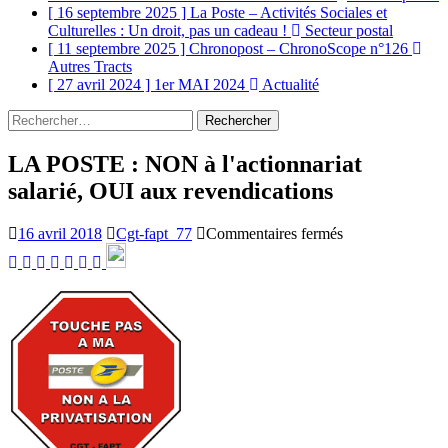
[ 16 septembre 2025 ]
La Poste – Activités Sociales et
Culturelles : Un droit, pas un cadeau !
Secteur postal
[ 11 septembre 2025 ]
Chronopost – ChronoScope n°126
Autres Tracts
[ 27 avril 2024 ]
1er MAI 2024
Actualité
Rechercher :
LA POSTE : NON à l'actionnariat
salarié, OUI aux revendications
sur
16 avril 2018
Cgt-fapt_77
Commentaires fermés
LA
POSTE
:
NON
à
l'actionnariat
salarié,
OUI
aux
revendications