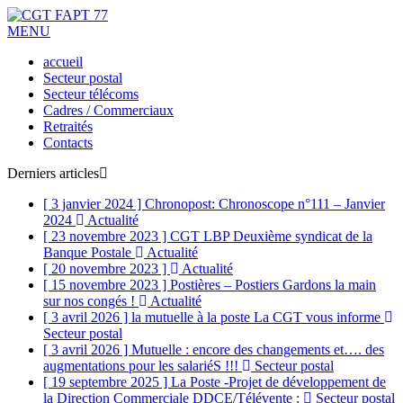
MENU
accueil
Secteur postal
Secteur télécoms
Cadres / Commerciaux
Retraités
Contacts
Derniers articles
[ 3 janvier 2024 ]
Chronopost: Chronoscope n°111 – Janvier
2024
Actualité
[ 23 novembre 2023 ]
CGT LBP Deuxième syndicat de la
Banque Postale
Actualité
[ 20 novembre 2023 ]
Actualité
[ 15 novembre 2023 ]
Postières – Postiers Gardons la main
sur nos congés !
Actualité
[ 3 avril 2026 ]
la mutuelle à la poste La CGT vous informe
Secteur postal
[ 3 avril 2026 ]
Mutuelle : encore des changements et…. des
augmentations pour les salariéS !!!
Secteur postal
[ 19 septembre 2025 ]
La Poste -Projet de développement de
la Direction Commerciale DDCE/Télévente :
Secteur postal