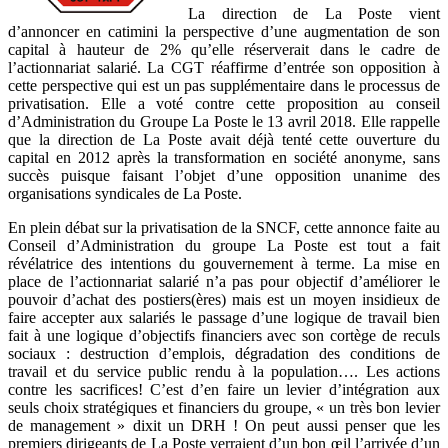
La direction de La Poste vient
d’annoncer en catimini la perspective d’une augmentation de son
capital à hauteur de 2% qu’elle réserverait dans le cadre de
l’actionnariat salarié. La CGT réaffirme d’entrée son opposition à
cette perspective qui est un pas supplémentaire dans le processus de
privatisation. Elle a voté contre cette proposition au conseil
d’Administration du Groupe La Poste le 13 avril 2018. Elle rappelle
que la direction de La Poste avait déjà tenté cette ouverture du
capital en 2012 après la transformation en société anonyme, sans
succès puisque faisant l’objet d’une opposition unanime des
organisations syndicales de La Poste.
En plein débat sur la privatisation de la SNCF, cette annonce faite au
Conseil d’Administration du groupe La Poste est tout a fait
révélatrice des intentions du gouvernement à terme. La mise en
place de l’actionnariat salarié n’a pas pour objectif d’améliorer le
pouvoir d’achat des postiers(ères) mais est un moyen insidieux de
faire accepter aux salariés le passage d’une logique de travail bien
fait à une logique d’objectifs financiers avec son cortège de reculs
sociaux : destruction d’emplois, dégradation des conditions de
travail et du service public rendu à la population…. Les actions
contre les sacrifices! C’est d’en faire un levier d’intégration aux
seuls choix stratégiques et financiers du groupe, « un très bon levier
de management » dixit un DRH ! On peut aussi penser que les
premiers dirigeants de La Poste verraient d’un bon œil l’arrivée d’un