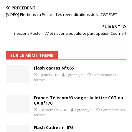
PRÉCÉDENT
[VIDÉO] Elections La Poste – Les revendications de la CGT FAPT
SUIVANT
Elections Poste – 77 et nationales : alerte participation Courrier!
SUR LE MÊME THÈME
Flash cadres N°665
5 juillet 2012
Cgt-fapt_77
Commentaires
fermés
France-Télécom/Orange : la lettre CGT du
CA n°170
9 septembre 2016
Cgt-fapt_77
Commentaires
fermés
Flash Cadres n°675