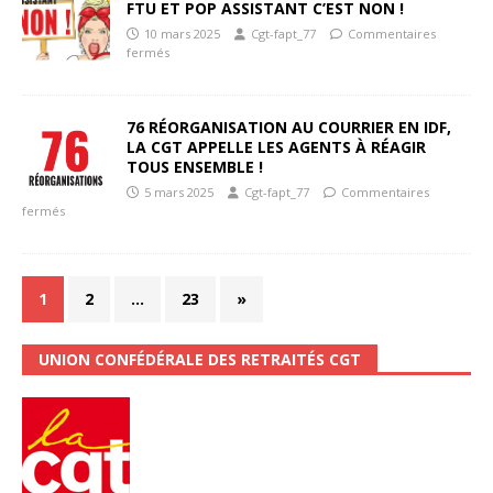
FTU ET POP ASSISTANT C’EST NON !
10 mars 2025
Cgt-fapt_77
Commentaires
fermés
76 RÉORGANISATION AU COURRIER EN IDF,
LA CGT APPELLE LES AGENTS À RÉAGIR
TOUS ENSEMBLE !
5 mars 2025
Cgt-fapt_77
Commentaires
fermés
1
2
…
23
»
UNION CONFÉDÉRALE DES RETRAITÉS CGT