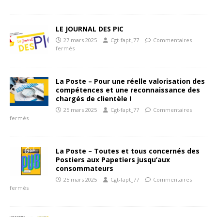
LE JOURNAL DES PIC
27 mars 2025
Cgt-fapt_77
Commentaires
fermés
La Poste – Pour une réelle valorisation des
compétences et une reconnaissance des
chargés de clientèle !
25 mars 2025
Cgt-fapt_77
Commentaires
fermés
La Poste – Toutes et tous concernés des
Postiers aux Papetiers jusqu’aux
consommateurs
25 mars 2025
Cgt-fapt_77
Commentaires
fermés