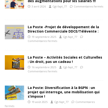
des augmentations pour les salariéS !!!
3 avril 2026
Cgt-fapt_77
Commentaires fermés
La Poste -Projet de développement de la
Direction Commerciale DDCE/Télévente :
19 septembre 2025
Cgt-fapt_77
Commentaires fermés
La Poste – Activités Sociales et Culturelles
: Un droit, pas un cadeau !
16 septembre 2025
Cgt-fapt_77
Commentaires fermés
La Poste: Diversification à la BGPN : un
projet qui interroge, une mobilisation qui
s’impose !
19 août 2025
Cgt-fapt_77
Commentaires
fermés