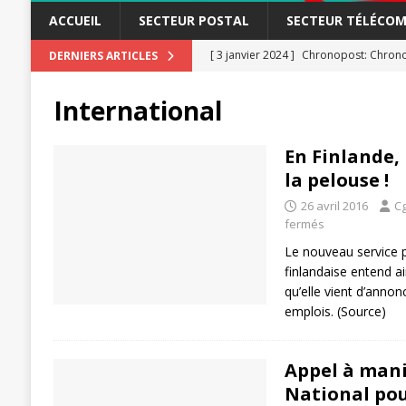
ACCUEIL
SECTEUR POSTAL
SECTEUR TÉLÉCOM
[ 3 janvier 2024 ]
Chronopost: Chrono
DERNIERS ARTICLES
[ 23 novembre 2023 ]
CGT LBP Deuxiè
International
[ 20 novembre 2023 ]
ACTUALITÉ
[ 15 novembre 2023 ]
Postières – Pos
En Finlande, 
la pelouse !
[ 3 avril 2026 ]
la mutuelle à la poste
26 avril 2016
Cg
[ 3 avril 2026 ]
Mutuelle : encore des 
fermés
POSTAL
Le nouveau service p
[ 19 septembre 2025 ]
finlandaise entend ain
La Poste -Pro
qu’elle vient d’anno
SECTEUR POSTAL
emplois. (Source)
[ 16 septembre 2025 ]
La Poste – Acti
POSTAL
Appel à mani
National pou
[ 11 septembre 2025 ]
Chronopost –