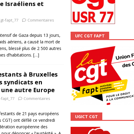
e Israéliens et
ALITÉ
gt-fapt_77
Commentaires
ensif de Gaza depuis 13 jours,
UFC CGT FAPT
aids aériens, a causé la mort de
ens, blessé plus de 2 500 autres
nes d’habitations.
[…]
estants à Bruxelles
es syndicats en
 une autre Europe
-fapt_77
Commentaires
festants de 21 pays européens
UGICT CGT
 CGT) ont défilé ce vendredi
édération européenne des
 pour dénoncer « l’austérité ». A