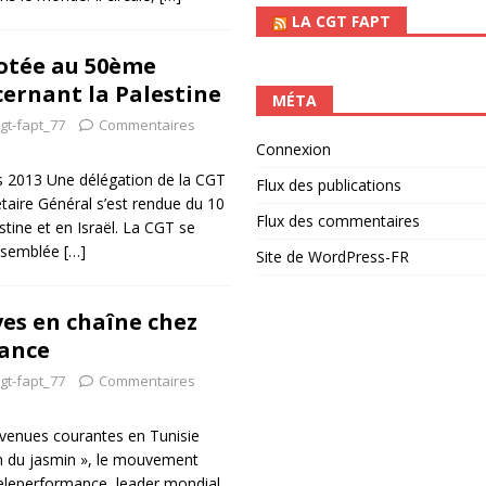
LA CGT FAPT
otée au 50ème
ernant la Palestine
MÉTA
gt-fapt_77
Commentaires
Connexion
s 2013 Une délégation de la CGT
Flux des publications
étaire Général s’est rendue du 10
Flux des commentaires
stine et en Israël. La CGT se
’Assemblée
[…]
Site de WordPress-FR
ves en chaîne chez
ance
gt-fapt_77
Commentaires
evenues courantes en Tunisie
on du jasmin », le mouvement
Teleperformance, leader mondial