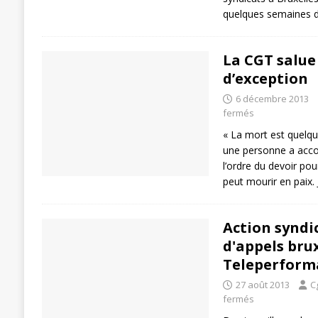
quelques semaines d
La CGT salu
d’exception
6 décembre 2013
fermés
« La mort est quelqu
une personne a accom
l’ordre du devoir pou
peut mourir en paix. J
Action syndi
d'appels brux
Teleperform
27 août 2013
C
fermés