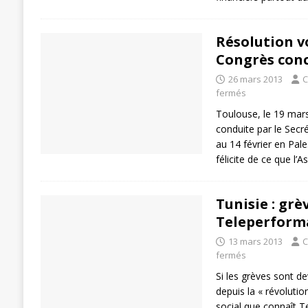
Résolution v
Congrès conc
26 mars 2013
C
fermés
Toulouse, le 19 mar
conduite par le Secr
au 14 février en Pale
félicite de ce que l
Tunisie : grè
Teleperform
13 mars 2013
C
fermés
Si les grèves sont d
depuis la « révoluti
social que connaît 