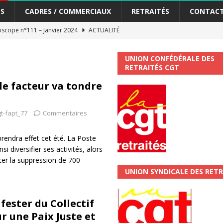
S
CADRES / COMMERCIAUX
RETRAITÉS
CONTAC
scope n°111 – Janvier 2024
ACTUALITÉ
me syndicat de la Banque Postale
ACTUALITÉ
UNION CONFÉDÉRALE DES
RETRAITÉS CGT
tiers Gardons la main sur nos congés !
ACTUALITÉ
le facteur va tondre
 La CGT vous informe
SECTEUR POSTAL
t-fapt_77
Commentaires
changements et…. des augmentations pour les salariéS !!!
SECTEUR
rendra effet cet été. La Poste
si diversifier ses activités, alors
jet de développement de la Direction Commerciale DDCE/Télévente :
ncer la suppression de 700
UNION SYNDICALE DES RETR
vités Sociales et Culturelles : Un droit, pas un cadeau !
SECTEUR
fester du Collectif
r une Paix Juste et
 ChronoScope n°126
AUTRES TRACTS