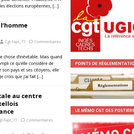
es élections européennes,
[…]
e l’homme
Cgt-fapt_77
Commentaires
e chose d’inévitable. Mais quand
POINTS DE RÉGLEMENTATI
pli ce qu’elle considère de
r son pays et ses citoyens, elle
e crois que j’ai fait
[…]
cale au centre
ellois
LE MÉMO CGT DES POSTIER
ance
gt-fapt_77
Commentaires