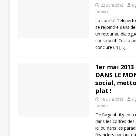
22 avril 2013
Cg
fermés
La société Teleperf
se rejoindre dans de
un retour au dialogu
constructif. Ceci a p
conclure un
[…]
1er mai 2013
DANS LE MON
social, metto
plat !
18 avril 2013
Cg
fermés
De l’argent, il y en 
dans les coffres des
ici ou dans les parad
financiers partout da