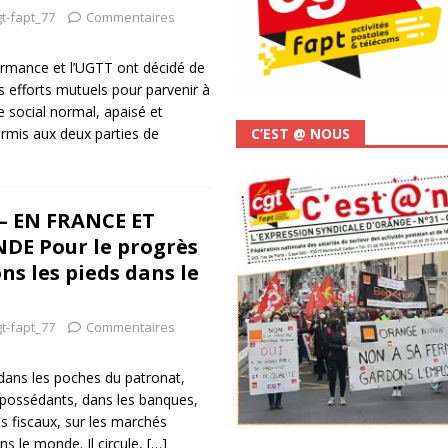
t-fapt_77
Commentaires
ormance et l’UGTT ont décidé de
s efforts mutuels pour parvenir à
e social normal, apaisé et
ermis aux deux parties de
C’EST @ NOUS
 – EN FRANCE ET
DE Pour le progrès
ns les pieds dans le
t-fapt_77
Commentaires
a dans les poches du patronat,
 possédants, dans les banques,
is fiscaux, sur les marchés
ns le monde. Il circule,
[…]