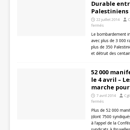
Durable entr
[ 27 avril 2024 ]
1er MAI 2024
ACTU
Palestiniens
22 juillet 2014
C
fermés
Le bombardement int
avec plus de 3 000 r
plus de 350 Palestini
et détruit des centai
52 000 manif
le 4 avril – L
marche pour
7 avril 2014
Cgt
fermés
Plus de 52 000 mani
(dont 7500 syndiqués
à l’appel de la Conf
syndicats à Bruxelles