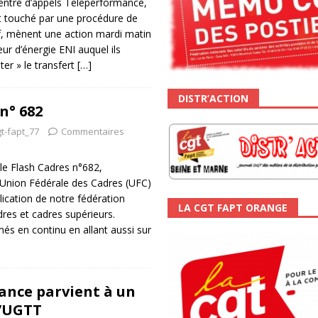
centre d’appels Teleperformance,
t touché par une procédure de
if, mènent une action mardi matin
ur d’énergie ENI auquel ils
ter » le transfert
[…]
DISTR’ACTION
n° 682
t-fapt_77
Commentaires
 le Flash Cadres n°682,
 Union Fédérale des Cadres (UFC)
ication de notre fédération
LA CGT FAPT ORANGE
dres et cadres supérieurs.
més en continu en allant aussi sur
ance parvient à un
l’UGTT