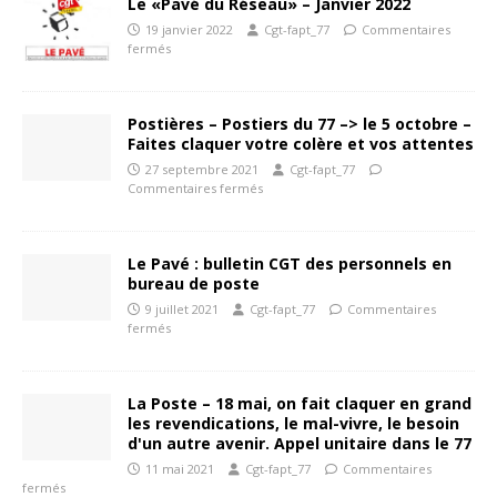
Le «Pavé du Réseau» – Janvier 2022
19 janvier 2022
Cgt-fapt_77
Commentaires
fermés
Postières – Postiers du 77 –> le 5 octobre –
Faites claquer votre colère et vos attentes
27 septembre 2021
Cgt-fapt_77
Commentaires fermés
Le Pavé : bulletin CGT des personnels en
bureau de poste
9 juillet 2021
Cgt-fapt_77
Commentaires
fermés
La Poste – 18 mai, on fait claquer en grand
les revendications, le mal-vivre, le besoin
d'un autre avenir. Appel unitaire dans le 77
11 mai 2021
Cgt-fapt_77
Commentaires
fermés