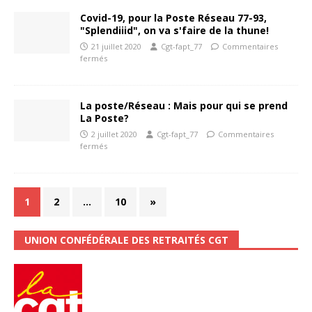
Covid-19, pour la Poste Réseau 77-93,
"Splendiiid", on va s'faire de la thune!
21 juillet 2020
Cgt-fapt_77
Commentaires
fermés
La poste/Réseau : Mais pour qui se prend
La Poste?
2 juillet 2020
Cgt-fapt_77
Commentaires
fermés
1
2
…
10
»
UNION CONFÉDÉRALE DES RETRAITÉS CGT