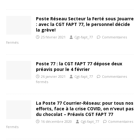
Poste Réseau Secteur la Ferté sous Jouarre
: avec la CGT FAPT 77, le personnel décide
la grève!
25 février 2021
Cgt-fapt_77
Commentaires
fermés
Poste 77 : la CGT FAPT 77 dépose deux
préavis pour le 4 février
26 janvier 2021
Cgt-fapt_77
Commentaires
fermés
La Poste 77 Courrier-Réseau: pour tous nos
efforts, face à la crise COVID, on n'veut pas
du chocolat – Préavis CGT FAPT 77
16 décembre 2020
Cgt-fapt_77
Commentaires
fermés