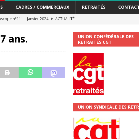
S
CADRES / COMMERCIAUX
RETRAITÉS
CONTAC
scope n°111 – Janvier 2024
ACTUALITÉ
me syndicat de la Banque Postale
ACTUALITÉ
7 ans.
UNION CONFÉDÉRALE DES
RETRAITÉS CGT
tiers Gardons la main sur nos congés !
ACTUALITÉ
 La CGT vous informe
SECTEUR POSTAL
changements et…. des augmentations pour les salariéS !!!
SECTEUR
jet de développement de la Direction Commerciale DDCE/Télévente :
UNION SYNDICALE DES RETR
vités Sociales et Culturelles : Un droit, pas un cadeau !
SECTEUR
 ChronoScope n°126
AUTRES TRACTS