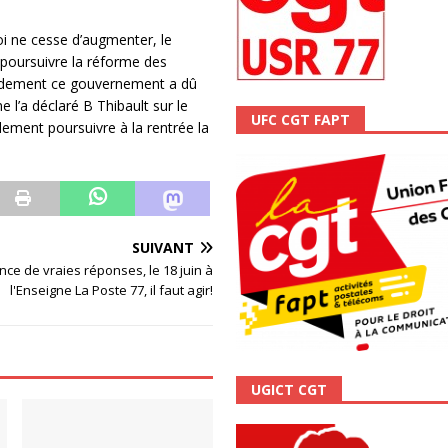
ALITÉ
i ne cesse d’augmenter, le
 poursuivre la réforme des
écidement ce gouvernement a dû
 l’a déclaré B Thibault sur le
UFC CGT FAPT
idement poursuivre à la rentrée la
SUIVANT
nce de vraies réponses, le 18 juin à
l'Enseigne La Poste 77, il faut agir!
UGICT CGT