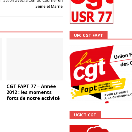
in, action avec la CGT au Courrier en
ALITÉ
Seine et Marne
UFC CGT FAPT
R
CGT FAPT 77 – Année
2012 : les moments
forts de notre activité
UGICT CGT