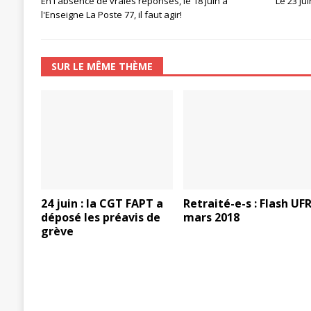
En l'absence de vraies réponses, le 18 juin à
Le 23 ju
l'Enseigne La Poste 77, il faut agir!
[ 27 avril 2024 ]
1er MAI 2024
ACTU
SUR LE MÊME THÈME
24 juin : la CGT FAPT a
Retraité-e-s : Flash UF
déposé les préavis de
mars 2018
grève