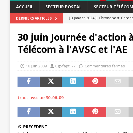
ACCUEIL
SECTEUR POSTAL
SECTEUR TÉLÉCOM
[ 3 janvier 2024 ]
Chronopost: Chrono
DERNIERS ARTICLES
[ 23 novembre 2023 ]
CGT LBP Deuxiè
30 juin Journée d'action 
[ 20 novembre 2023 ]
ACTUALITÉ
Télécom à l'AVSC et l'AE
[ 15 novembre 2023 ]
Postières – Pos
[ 3 avril 2026 ]
la mutuelle à la poste
16 juin 2009
Cgt-fapt_77
Commentaires fermés
[ 3 avril 2026 ]
Mutuelle : encore des 
POSTAL
[ 19 septembre 2025 ]
La Poste -Pro
tract avsc ae 30-06-09
SECTEUR POSTAL
[ 16 septembre 2025 ]
La Poste – Acti
POSTAL
PRÉCÉDENT
[ 11 septembre 2025 ]
Chronopost –