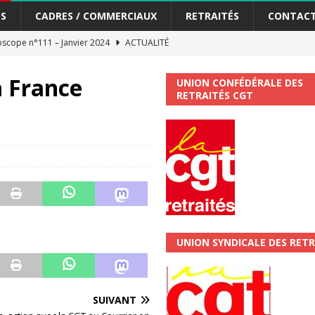
S
CADRES / COMMERCIAUX
RETRAITÉS
CONTAC
scope n°111 – Janvier 2024
ACTUALITÉ
me syndicat de la Banque Postale
ACTUALITÉ
à France
UNION CONFÉDÉRALE DES
RETRAITÉS CGT
tiers Gardons la main sur nos congés !
ACTUALITÉ
 La CGT vous informe
SECTEUR POSTAL
changements et…. des augmentations pour les salariéS !!!
SECTEUR
jet de développement de la Direction Commerciale DDCE/Télévente :
UNION SYNDICALE DES RETR
vités Sociales et Culturelles : Un droit, pas un cadeau !
SECTEUR
SUIVANT
 ChronoScope n°126
AUTRES TRACTS