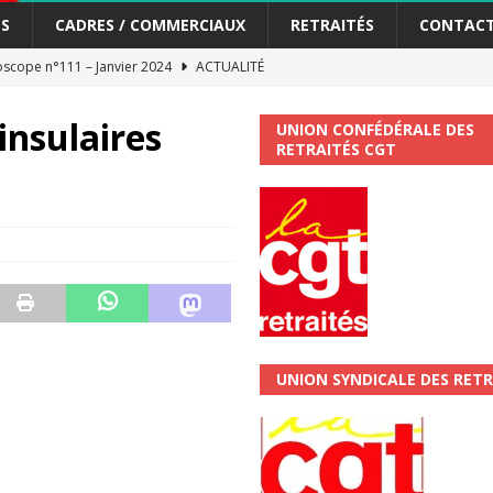
S
CADRES / COMMERCIAUX
RETRAITÉS
CONTAC
scope n°111 – Janvier 2024
ACTUALITÉ
me syndicat de la Banque Postale
ACTUALITÉ
insulaires
UNION CONFÉDÉRALE DES
RETRAITÉS CGT
tiers Gardons la main sur nos congés !
ACTUALITÉ
 La CGT vous informe
SECTEUR POSTAL
changements et…. des augmentations pour les salariéS !!!
SECTEUR
jet de développement de la Direction Commerciale DDCE/Télévente :
UNION SYNDICALE DES RETR
vités Sociales et Culturelles : Un droit, pas un cadeau !
SECTEUR
 ChronoScope n°126
AUTRES TRACTS