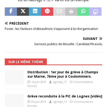
PRÉCÉDENT
Poste : les facteurs châteaulinois s’opposent à la réorganisation
SUIVANT
Services publics de Moselle : Candidat FN exclu
SUR LE MÊME THÈME
Distribution : 1er jour de grève à Champs
sur Marne, 7ème jour à Coulommiers.
14 juin 2010
Cgt-fapt_77
Commentaires
fermés
Grève reconduite à la PIC de Lognes [vidéo]
25 juin 2013
Cgt-fapt_77
Commentaires
fermés