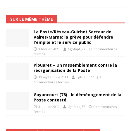
SUR LE MÊME THÈME
La Poste/Réseau-Guichet Secteur de
Vaires/Marne: la grève pour défendre
l'emploi et le service public
3 février 2020
Cgt-fapt_77
Commentaires
fermés
Plouaret – Un rassemblement contre la
réorganisation de la Poste
30 septembre 2011
Cgt-fapt_77
Commentaires fermés
Guyancourt (78) : le déménagement de la
Poste contesté
31 juillet 2012
Cgt-fapt_77
Commentaires
fermés