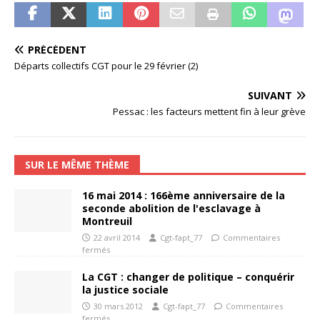
PRÉCÉDENT
Départs collectifs CGT pour le 29 février (2)
SUIVANT
Pessac : les facteurs mettent fin à leur grève
SUR LE MÊME THÈME
16 mai 2014 : 166ème anniversaire de la
seconde abolition de l'esclavage à
Montreuil
22 avril 2014
Cgt-fapt_77
Commentaires
fermés
La CGT : changer de politique – conquérir
la justice sociale
30 mars 2012
Cgt-fapt_77
Commentaires
fermés