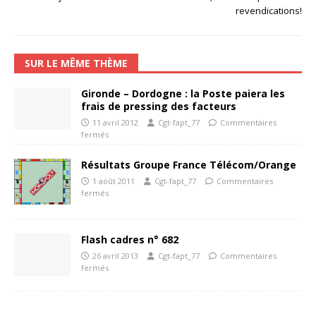
revendications!
SUR LE MÊME THÈME
Gironde – Dordogne : la Poste paiera les
frais de pressing des facteurs
11 avril 2012
Cgt-fapt_77
Commentaires
fermés
Résultats Groupe France Télécom/Orange
1 août 2011
Cgt-fapt_77
Commentaires
fermés
Flash cadres n° 682
26 avril 2013
Cgt-fapt_77
Commentaires
fermés