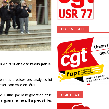
scope n°111 – Janvier 2024
ACTUALITÉ
UFC CGT FAPT
de l’UD ont été reçus par le
ous préciser ses analyses lui
ser son vote en l’état.
UGICT CGT
 justifie par la négociation et le
r le gouvernement Il a précisé les