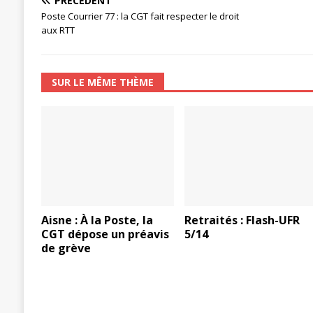
PRÉCÉDENT
Poste Courrier 77 : la CGT fait respecter le droit
aux RTT
SUR LE MÊME THÈME
Aisne : À la Poste, la
Retraités : Flash-UFR
CGT dépose un préavis
5/14
de grève