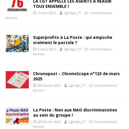
LA CGT APPELLE LES AGENTS À RÉAGIR
TOUS ENSEMBLE !
5 mars 2025
Cgt-fapt_77
Commentaires
fermés
Superprofits à La Poste : qui empoche
vraiment le pactole ?
3 mars 2025
Cgt-fapt_77
Commentaires
fermés
Chronopost – ChronoScope n°123 de mars
2025
28 février 2025
Cgt-fapt_77
Commentaires
fermés
La Poste : Non aux NAO discriminatoires
au sein du groupe !
28 février 2025
Cgt-fapt_77
Commentaires
fermés