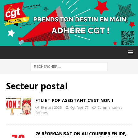
Secteur postal
FTU ET POP ASSISTANT C’EST NON !
10 mars 2025
Cgt-fapt_77
Commentaires
fermés
76 RÉORGANISATION AU COURRIER EN IDF,