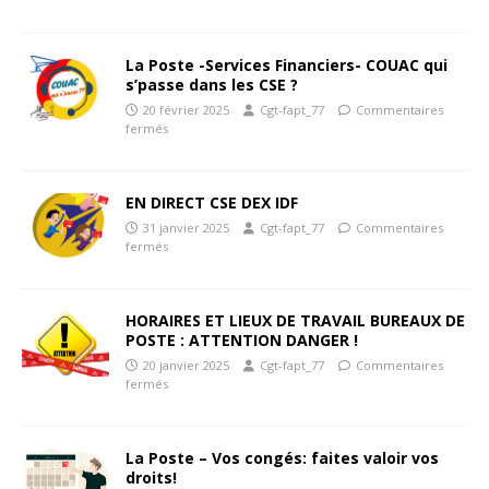
La Poste -Services Financiers- COUAC qui
s’passe dans les CSE ?
20 février 2025
Cgt-fapt_77
Commentaires
fermés
EN DIRECT CSE DEX IDF
31 janvier 2025
Cgt-fapt_77
Commentaires
fermés
HORAIRES ET LIEUX DE TRAVAIL BUREAUX DE
POSTE : ATTENTION DANGER !
20 janvier 2025
Cgt-fapt_77
Commentaires
fermés
La Poste – Vos congés: faites valoir vos
droits!