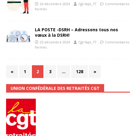
26 décembre 2024
Cgt-fapt_77
Commentaires
fermés
LA POSTE -DSRH – Adressons tous nos
vœux à la DSRH!
25 décembre 2024
Cgt-fapt_77
Commentaires
fermés
«
1
2
3
…
128
»
UNION CONFÉDÉRALE DES RETRAITÉS CGT