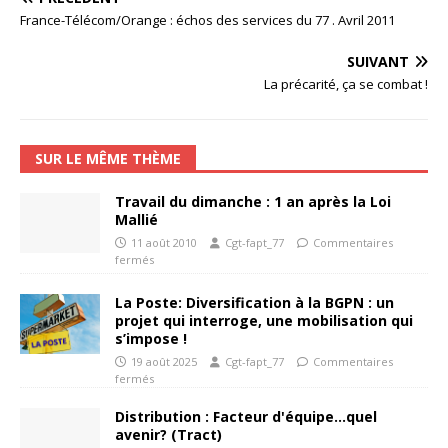
France-Télécom/Orange : échos des services du 77 . Avril 2011
SUIVANT
La précarité, ça se combat !
SUR LE MÊME THÈME
Travail du dimanche : 1 an après la Loi
Mallié
11 août 2010
Cgt-fapt_77
Commentaires
fermés
La Poste: Diversification à la BGPN : un
projet qui interroge, une mobilisation qui
s’impose !
19 août 2025
Cgt-fapt_77
Commentaires
fermés
Distribution : Facteur d'équipe…quel
avenir? (Tract)