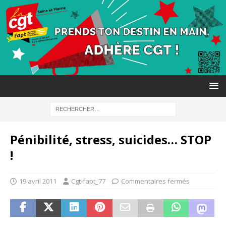
Pénibilité, stress, suicides… STOP
!
19 avril 2011
Cgt-fapt_77
Commentaires fermés