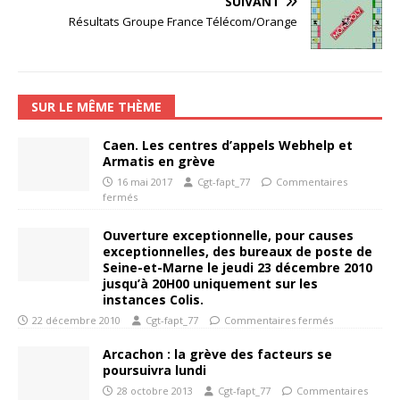
SUIVANT
Résultats Groupe France Télécom/Orange
SUR LE MÊME THÈME
Caen. Les centres d’appels Webhelp et
Armatis en grève
16 mai 2017
Cgt-fapt_77
Commentaires
fermés
Ouverture exceptionnelle, pour causes
exceptionnelles, des bureaux de poste de
Seine-et-Marne le jeudi 23 décembre 2010
jusqu’à 20H00 uniquement sur les
instances Colis.
22 décembre 2010
Cgt-fapt_77
Commentaires fermés
Arcachon : la grève des facteurs se
poursuivra lundi
28 octobre 2013
Cgt-fapt_77
Commentaires