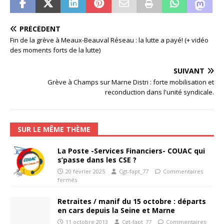
PRÉCÉDENT
Fin de la grève à Meaux-Beauval Réseau : la lutte a payé! (+ vidéo
des moments forts de la lutte)
SUIVANT
Grève à Champs sur Marne Distri : forte mobilisation et
reconduction dans l'unité syndicale.
SUR LE MÊME THÈME
La Poste -Services Financiers- COUAC qui
s’passe dans les CSE ?
20 février 2025
Cgt-fapt_77
Commentaires
fermés
Retraites / manif du 15 octobre : départs
en cars depuis la Seine et Marne
11 octobre 2013
Cgt-fapt_77
Commentaires