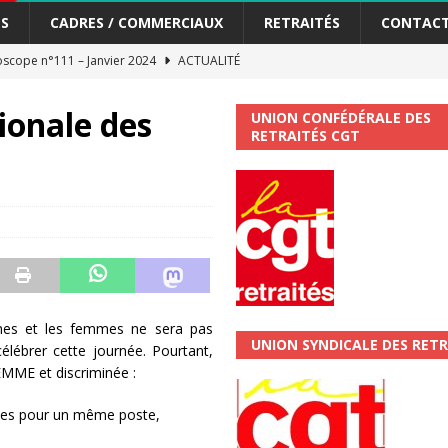
S
CADRES / COMMERCIAUX
RETRAITÉS
CONTAC
scope n°111 – Janvier 2024
ACTUALITÉ
me syndicat de la Banque Postale
ACTUALITÉ
ionale des
UNION CONFÉDÉRALE DES
RETRAITÉS CGT
tiers Gardons la main sur nos congés !
ACTUALITÉ
 La CGT vous informe
SECTEUR POSTAL
changements et…. des augmentations pour les salariéS !!!
SECTEUR
jet de développement de la Direction Commerciale DDCE/Télévente :
mmes et les femmes ne sera pas
UNION SYNDICALE DES RETR
élébrer cette journée. Pourtant,
vités Sociales et Culturelles : Un droit, pas un cadeau !
SECTEUR
EMME et discriminée :
mmes pour un même poste,
 ChronoScope n°126
AUTRES TRACTS