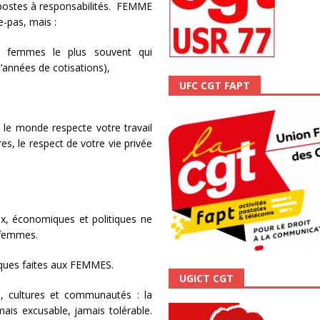
postes à responsabilités. FEMME
ALITÉ
e-pas, mais :
s femmes le plus souvent qui
’années de cotisations),
UFC CGT FAPT
 monde respecte votre travail
res, le respect de votre vie privée
ux, économiques et politiques ne
s femmes.
iques faites aux FEMMES.
UGICT CGT
ys, cultures et communautés : la
ais excusable, jamais tolérable.