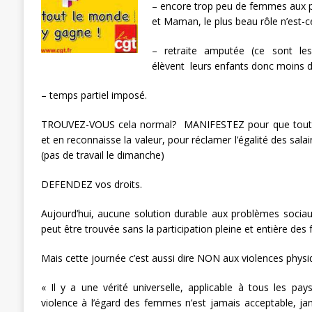
– encore trop peu de femmes aux 
[ 27 avril 2024 ]
1er MAI 2024
ACTU
et Maman, le plus beau rôle n’est-c
– retraite amputée (ce sont le
élèvent leurs enfants donc moins d
– temps partiel imposé.
TROUVEZ-VOUS cela normal? MANIFESTEZ pour que tout le
et en reconnaisse la valeur, pour réclamer l’égalité des salai
(pas de travail le dimanche)
DEFENDEZ vos droits.
Aujourd’hui, aucune solution durable aux problèmes socia
peut être trouvée sans la participation pleine et entière de
Mais cette journée c’est aussi dire NON aux violences phys
« Il y a une vérité universelle, applicable à tous les pa
violence à l’égard des femmes n’est jamais acceptable, jam