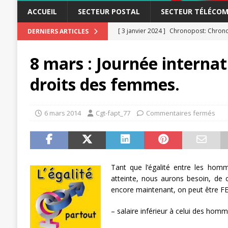
ACCUEIL
SECTEUR POSTAL
SECTEUR TÉLÉCOM
[ 3 janvier 2024 ]
Chronopost: Chrono
DERNIERS ARTICLES
[ 23 novembre 2023 ]
CGT LBP Deuxiè
8 mars : Journée internat
[ 20 novembre 2023 ]
ACTUALITÉ
droits des femmes.
[ 15 novembre 2023 ]
Postières – Pos
[ 3 avril 2026 ]
la mutuelle à la poste
6 mars 2014
Cgt-fapt_77
Commentaires fermés
[ 3 avril 2026 ]
Mutuelle : encore des 
POSTAL
[ 19 septembre 2025 ]
La Poste -Pro
SECTEUR POSTAL
Tant que l’égalité entre les ho
atteinte, nous aurons besoin, de c
[ 16 septembre 2025 ]
La Poste – Acti
encore maintenant, on peut être F
POSTAL
– salaire inférieur à celui des ho
[ 11 septembre 2025 ]
Chronopost –