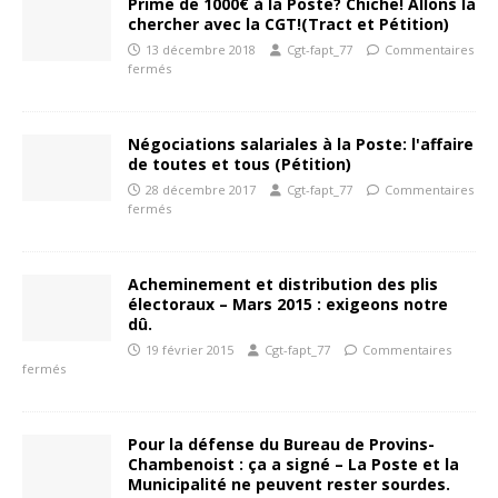
Prime de 1000€ à la Poste? Chiche! Allons la
chercher avec la CGT!(Tract et Pétition)
13 décembre 2018
Cgt-fapt_77
Commentaires
fermés
Négociations salariales à la Poste: l'affaire
de toutes et tous (Pétition)
28 décembre 2017
Cgt-fapt_77
Commentaires
fermés
Acheminement et distribution des plis
électoraux – Mars 2015 : exigeons notre
dû.
19 février 2015
Cgt-fapt_77
Commentaires
fermés
Pour la défense du Bureau de Provins-
Chambenoist : ça a signé – La Poste et la
Municipalité ne peuvent rester sourdes.