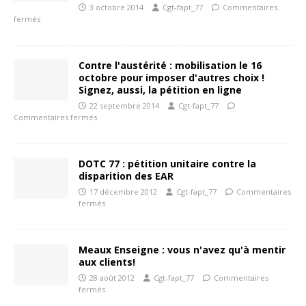
3 octobre 2014
Cgt-fapt_77
Commentaires
fermés
Contre l'austérité : mobilisation le 16
octobre pour imposer d'autres choix !
Signez, aussi, la pétition en ligne
22 septembre 2014
Cgt-fapt_77
Commentaires fermés
DOTC 77 : pétition unitaire contre la
disparition des EAR
17 décembre 2012
Cgt-fapt_77
Commentaires
fermés
Meaux Enseigne : vous n'avez qu'à mentir
aux clients!
28 août 2012
Cgt-fapt_77
Commentaires
fermés